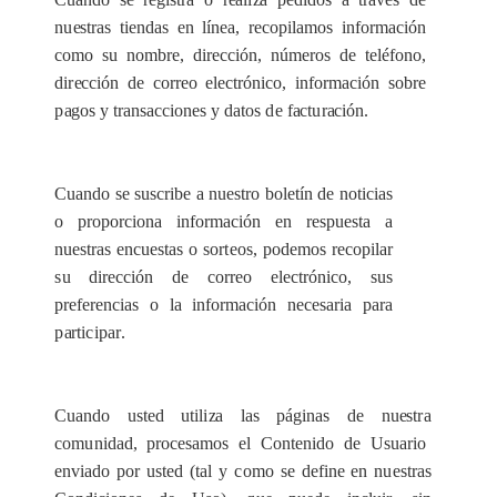
n
u
e
str
a
s t
i
e
nd
a
s
e
n l
í
n
e
a
, re
c
opi
l
a
mos info
r
ma
c
ión
como su n
o
mbr
e
, dir
e
c
c
ión, nú
m
e
ros de tel
é
fono,
di
r
ecc
ión
d
e
c
or
re
o
e
le
c
trón
i
c
o, info
r
ma
c
ión sobre
p
a
gos y tr
a
ns
a
c
c
iones y d
a
tos
d
e f
a
c
t
u
r
a
c
ión.
Cu
a
ndo se susc
r
ibe a nu
e
stro boletín de notici
a
s
o propo
rc
iona in
f
o
rm
ac
ión
e
n r
e
spu
e
sta a
nu
e
str
a
s
e
n
c
u
e
stas o sor
t
e
os, pod
e
mos r
e
c
opi
l
a
r
s
u dir
ecc
ión de
c
or
r
e
o
e
l
e
c
tróni
c
o, sus
pr
e
fer
e
n
c
i
a
s o la info
r
m
a
c
ión ne
ce
s
a
ria
p
a
ra
p
a
rti
c
ipa
r
.
Cu
a
ndo ust
e
d ut
i
l
i
z
a las páginas de nu
e
st
r
a
c
om
u
nidad, p
r
o
ce
s
a
mos el
C
ontenido de Usu
a
rio
e
nviado por ust
e
d (t
a
l y
c
omo se d
e
fine
e
n n
u
e
str
a
s