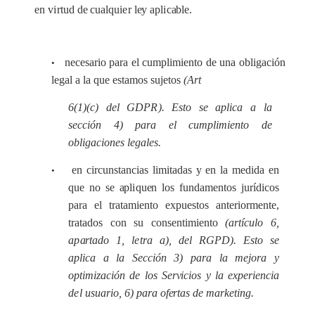
e
n v
i
rtud de
c
u
a
lqu
ie
r l
e
y
a
pl
i
ca
ble.
n
ece
s
a
rio p
a
r
a
e
l cumpl
i
m
i
e
nto de una obl
i
g
ac
ión
•
leg
a
l a la que
e
stamos su
j
e
tos
(A
r
t
6(1
)
(c) d
e
l GDP
R
). Esto se apl
i
c
a a la
s
ecc
ión 4) para
e
l cu
m
pl
i
mi
e
nto de
obl
i
ga
c
iones legal
e
s.
e
n
c
ir
c
unst
a
n
c
ias li
m
i
t
a
d
a
s y
e
n la m
e
dida
e
n
•
que no se
a
pl
i
qu
e
n los fundamentos jurídi
c
os
p
a
ra
e
l
tr
a
tami
e
nto expu
e
stos
a
nte
r
iorm
e
nte,
t
ra
tados
c
on su
c
on
s
e
nt
i
m
i
e
nto
(
a
rtí
c
ulo 6,
a
p
a
rt
a
do 1, l
e
tra
a
),
d
e
l
R
GPD
)
. Esto se
apl
i
c
a a la Se
cc
ión 3)
p
ara la m
ej
ora y
opt
i
miza
c
ión de los S
e
r
v
icios y la e
x
p
e
rien
c
ia
d
e
l usuario, 6) para of
e
rtas de mar
ke
t
i
ng.