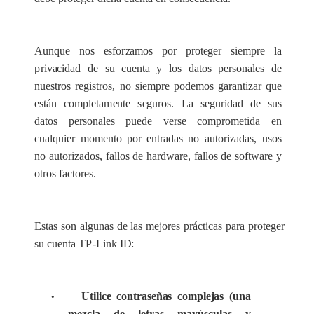
Aunque nos
e
sfo
r
za
mos por
p
rot
e
g
e
r s
i
e
mpre la
p
riv
ac
idad de su
c
u
e
nta y
l
os d
a
tos pe
r
son
a
les de
nu
e
stros r
e
gis
t
ros, no siempre pod
e
mos g
a
r
a
nt
i
za
r que
e
stán
c
omp
l
e
ta
m
e
nte s
e
guros.
L
a s
e
gurid
a
d de sus
datos
p
e
rson
a
les pu
e
d
e v
e
r
s
e
c
o
mprometida
e
n
c
u
a
lqu
ie
r m
o
mento por
e
ntr
a
d
a
s no
a
utori
za
d
a
s, usos
no
a
utori
za
dos, f
a
l
l
os de
h
a
r
d
w
a
r
e
, f
a
l
l
os de soft
w
a
re y
otros
fac
to
r
e
s.
Estas son
a
lgunas de las mejo
re
s prácticas p
a
ra p
r
oteg
e
r
su
c
u
e
nta
T
P
-
Link I
D
:
Utilice contraseñas complejas (una
•
mezcla de letras mayúsculas y