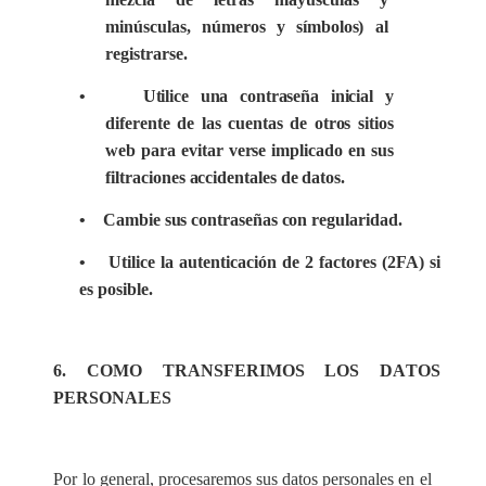
minúsculas, números y símbolos) al
registrarse.
• Utilice una contraseña inicial y
diferente de las cuentas de otros sitios
web para evitar verse implicado en sus
filtraciones accidentales de datos.
• Cambie sus contraseñas con regularidad.
• Utilice la autenticación de 2 factores (2FA) si
es posible.
6. CO
M
O
T
R
A
NSF
E
RI
M
OS LOS D
A
T
O
S
P
E
RS
O
N
A
LES
Por lo general, procesaremos sus datos personales en el