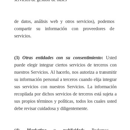
de d
a
tos, an
á
l
i
sis w
e
b y
o
tros s
e
rvi
c
ios), pod
e
mos
c
ompa
r
t
i
r su in
f
orm
a
c
ión con p
r
ov
ee
d
o
r
e
s
d
e
s
e
rvi
c
ios.
(3)
Otras entidades
c
on
s
u
c
ons
e
nt
i
mi
e
nt
o
:
Ust
e
d
pu
e
de
e
legir in
t
e
g
r
a
r
c
ie
r
tos
s
e
rvi
c
ios de te
rc
e
ros
c
on
nu
e
stros
Ser
vicios. Al h
ace
rlo, nos
a
u
tori
z
a a t
r
a
nsm
i
t
i
r
su in
f
orm
ac
ión pe
r
so
n
a
l a te
rc
e
ros
c
u
a
ndo
e
l
i
ja integ
ra
r
sus s
e
rv
i
c
ios con n
u
e
stros
S
e
rvi
c
ios. La in
f
o
r
ma
c
ión
r
ec
opi
l
a
d
a por dichos s
e
rvi
c
ios de t
e
r
c
er
os
e
stá sujeta a
sus prop
i
os t
é
rminos y po
l
í
t
ic
a
s, todos los
c
u
a
les usted
d
e
be r
e
vi
s
a
r
c
uidado
s
a y di
l
igent
e
ment
e
.