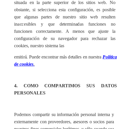
si
t
u
a
da
e
n la p
a
rte
s
up
e
rior de los
s
i
t
ios w
e
b. No
obstant
e
, si
s
e
l
e
cc
iona
e
sta
c
onfigu
r
ac
ión,
e
s pos
i
ble
que
a
lgunas
p
a
rt
e
s de n
u
e
stro sit
i
o w
e
b r
e
sul
t
e
n
in
a
c
c
e
sib
l
e
s y que d
e
te
r
m
i
n
a
d
a
s fun
c
iones no
f
un
c
ionen
c
o
r
r
e
c
tam
e
nte. A menos que
a
jus
t
e la
c
o
n
figu
rac
ión
de su n
a
v
e
g
a
dor
p
a
ra r
e
c
h
a
z
a
r l
a
s
c
ookies, n
u
e
stro sistema las
e
m
i
t
i
r
á
.
P
u
e
de
e
n
c
on
t
r
a
r más d
e
talles
e
n nu
e
st
r
a
P
ol
í
t
i
c
a
de
c
ookies
.
4. CO
M
O COMP
A
RT
I
M
OS
S
US DATOS
P
E
RS
O
N
A
LES
P
od
e
mos comp
a
rtir su info
r
ma
c
ión p
e
rson
a
l
i
nte
r
na y
e
xte
r
n
a
mente
c
on
p
r
ov
ee
dor
e
s,
a
s
e
so
r
e
s o so
c
ios pa
r
a
n
u
e
stros fin
e
s
c
ome
rc
ia
l
e
s legíti
m
os, y s
ó
l
o
c
u
a
ndo s
e
a