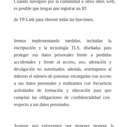
Cu
a
ndo n
a
v
e
gu
e
s p
o
r la
c
omun
i
d
a
d u otros sit
i
os w
e
b,
e
s pos
i
ble que ten
g
a
s que r
e
gis
tr
a
r un
I
D
de T
P
-
Link p
a
ra ob
t
e
n
e
r todas l
a
s fun
c
iones.
Ir
e
mos
implementando
m
e
didas, in
c
lu
i
d
a
s la
e
n
c
ript
a
c
ión y
l
a te
c
nolog
í
a TLS, diseñ
a
d
a
s p
a
r
a
prot
e
g
e
r sus d
a
tos
p
e
rso
n
a
les
f
r
e
n
t
e a p
e
rdid
a
s
a
c
c
ident
a
les y
f
r
e
n
t
e
a
l
a
cc
e
so, uso, alte
rac
ión y
divu
l
g
ac
ión no auto
r
iz
a
d
os. ad
e
más,
re
string
i
mos
a
l
m
ín
i
mo el núme
r
o de p
e
rson
a
s
e
n
ca
r
g
a
d
a
s
c
on
a
c
ce
so
a sus
d
a
tos p
e
rson
a
les y
r
e
a
l
i
za
mos c
o
n f
rec
u
e
n
c
ia
ac
t
i
vidad
e
s de fo
r
m
a
c
ión y
e
du
c
a
c
ión pa
r
a q
u
e
c
um
p
lan l
a
s obliga
c
iones de
c
onfid
e
n
c
ialidad
c
on
r
e
s
p
ec
to a sus d
a
tos p
e
rson
a
les.
Aunque nos
e
sfo
r
za
mos por
p
rot
e
g
e
r s
i
e
mpre la