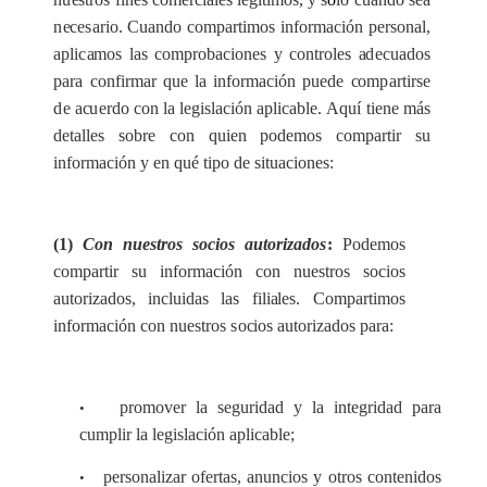
n
ece
s
a
rio. Cuando
c
ompa
r
t
i
mos
i
nfo
r
ma
c
ión p
e
rson
a
l,
apli
c
a
mos
l
a
s
c
omprob
ac
iones y
c
ont
r
oles
a
d
ec
u
a
dos
p
a
r
a
c
onfi
r
mar q
u
e la in
f
orm
a
c
ión puede
c
om
p
a
rtirse
d
e
ac
u
e
rdo
c
on la
l
e
gis
l
ac
ión
a
pl
i
ca
ble.
A
quí t
i
e
ne más
d
e
talles sob
r
e
c
on quien pod
e
mos comp
a
rtir su
info
r
ma
c
ión y
e
n qué t
i
po de si
t
u
ac
iones:
(1)
Con nu
e
st
r
os socios autori
z
ado
s
:
P
od
e
mos
c
o
mpa
r
t
i
r su in
f
orm
ac
ión
c
on nu
e
stros socios
a
utori
za
dos, in
c
lu
i
d
a
s las fili
a
les. Compa
r
t
i
mos
i
n
fo
r
ma
c
ión con n
u
e
stros
s
o
c
ios autori
za
dos p
a
r
a
:
promov
e
r la s
e
g
u
rid
a
d y la integ
r
idad para
•
c
ump
l
ir la legisl
ac
ión aplic
a
ble;
p
e
rson
a
l
i
z
a
r o
f
e
rt
a
s,
a
n
u
n
c
ios y otros
c
ontenidos
•