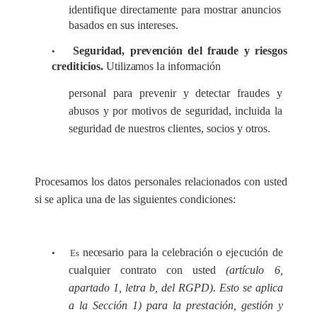
identifi
q
ue dir
ec
ta
m
e
nte p
a
r
a m
o
str
a
r
a
nun
c
ios
b
a
s
a
dos
e
n sus
i
nte
r
e
s
e
s.
S
e
gurid
a
d, pr
e
v
e
n
c
ión d
e
l f
ra
ude y r
i
e
sgos
•
c
r
e
di
t
icios.
Util
i
za
mos
l
a info
r
ma
c
ión
p
e
rson
a
l pa
r
a p
r
e
v
e
nir y d
e
te
c
tar f
ra
u
d
e
s y
a
busos y por mo
t
ivos de s
e
gurid
a
d, incluida la
s
e
gurid
a
d de n
u
e
stros
c
l
i
e
ntes, so
c
ios y otros.
Procesamos los datos personales relacionados con usted
si se aplica una de las siguientes condiciones:
n
ece
s
a
rio
p
a
r
a la
c
e
leb
r
ac
ión o ej
e
c
u
c
ión de
• Es
c
u
a
l
quier
c
ontr
a
to
c
on ust
e
d
(
a
rtí
c
ulo 6,
a
p
a
rt
a
do 1, le
t
ra b,
d
e
l
R
GPD
)
. Esto se apl
i
c
a
a la Se
cc
ión 1) para la pr
e
s
t
a
c
ión, gestión y