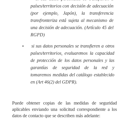
país
e
s/
t
e
rr
i
tor
i
os
c
on d
ec
is
i
ón de ad
ec
ua
c
ión
(por
e
je
m
plo, Japó
n
), la transfer
e
n
c
ia
t
rans
f
ront
e
ri
z
a
e
stá
s
ujeta al m
ec
anismo de
una d
ec
is
i
ón de ad
ec
u
a
c
ión.
(
Art
í
c
ulo 45 del
R
G
P
D
)
•
si
s
us datos p
e
rsona
l
e
s se trans
f
ier
e
n a otros
país
e
s/
t
e
rr
i
tor
i
os,
ev
aluar
e
mos la
c
apa
c
idad
de protección de los datos p
e
rsona
l
e
s y las
garantías de s
e
guridad de la red y
tomar
e
mos
me
didas
d
e
l catálogo establ
ec
ido
en (
A
rt 46(2) d
e
l GD
P
R
)
.
Puede obtener copias de las medidas de seguridad
aplicables enviando una solicitud correspondiente a los
datos de contacto que se describen más adelante: