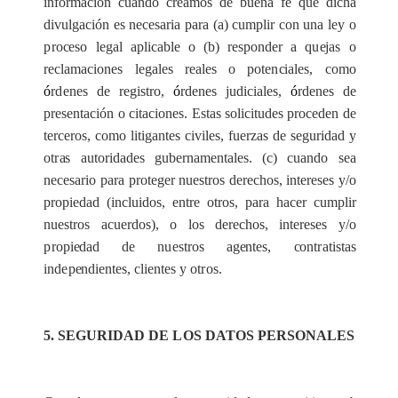
in
f
orm
a
c
ión cu
a
n
d
o
c
r
e
a
mos
d
e bu
e
na fe que dicha
divu
l
g
ac
ión
e
s n
ece
s
a
ria p
a
ra
(
a
)
c
ump
l
i
r
c
on una ley o
p
ro
c
e
so
l
e
g
a
l aplic
a
ble o (b) r
e
spond
e
r a qu
e
jas o
r
e
c
l
a
ma
c
iones l
e
g
a
les
r
e
a
les o poten
c
ial
e
s,
c
omo
ó
r
d
e
n
e
s de r
e
gis
t
ro,
ó
rd
e
n
e
s j
u
dici
a
les,
ó
rd
e
n
e
s de
pr
e
s
e
nta
c
ión o cit
a
c
iones. Est
a
s so
l
icitudes p
r
o
ce
d
e
n
d
e
te
r
ce
ros,
c
omo
l
i
t
igant
e
s
c
iv
i
les,
f
u
e
r
z
a
s
d
e s
e
guri
d
a
d y
ot
r
a
s
a
utorid
a
d
e
s gu
b
e
rn
a
m
e
ntal
e
s.
(
c
)
c
u
a
ndo s
e
a
n
e
c
e
s
a
rio
p
a
ra
p
rot
e
g
e
r nu
e
stros d
e
r
e
c
h
os, inte
re
s
e
s y/o
pr
o
pie
d
a
d (incluidos, entre otros, para hacer cumplir
nuestros acuerdos), o los d
e
r
e
c
hos, int
e
r
e
s
e
s y/o
p
ropi
e
d
a
d de n
u
e
stros
a
g
e
ntes,
c
ont
r
a
t
i
stas
ind
e
p
e
ndient
e
s,
c
l
i
e
ntes y ot
r
os.
5.
S
EGURI
D
AD DE
L
OS D
A
TOS PER
S
ONAL
E
S