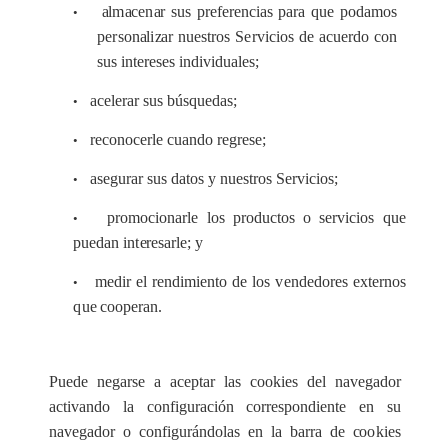
a
l
m
ace
n
a
r sus p
r
e
f
e
r
e
n
c
i
a
s p
a
ra q
u
e pod
a
mos
•
p
er
son
a
l
i
za
r nu
e
stros
Se
rvi
c
ios de
ac
u
e
rdo
c
on
sus
i
nte
re
s
e
s ind
i
vidual
e
s;
acelerar
sus búsqu
e
d
a
s;
•
r
e
c
ono
c
e
rle
c
u
a
ndo
r
e
g
re
s
e
;
•
a
s
e
gurar sus d
a
tos y nu
e
s
tros
S
e
rvi
c
ios;
•
promo
c
iona
r
le los prod
u
c
tos o s
e
rvi
c
ios que
•
pu
e
d
a
n in
t
e
r
e
s
a
rl
e
; y
medir
e
l r
e
ndi
m
iento de
l
os
v
e
nd
e
d
o
r
e
s externos
•
q
ue
c
oop
e
r
a
n.
P
u
e
de n
e
g
a
r
s
e a
ace
p
t
a
r
l
a
s
c
ookies d
e
l na
v
e
g
a
dor
ac
t
i
v
a
ndo la
c
o
n
figu
r
a
c
ión co
r
r
e
spond
i
e
nte
e
n su
n
a
v
e
g
a
dor o
c
onfigu
rá
ndolas
e
n la b
a
r
ra de
c
o
o
kies