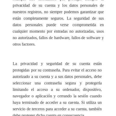
p
riv
ac
idad de su
c
u
e
nta y
l
os d
a
tos pe
r
son
a
les de
nu
e
stros r
e
gis
t
ros, no siempre pod
e
mos g
a
r
a
nt
i
za
r que
e
stán
c
omp
l
e
ta
m
e
nte s
e
guros.
L
a s
e
gurid
a
d de sus
datos
p
e
rson
a
les pu
e
d
e v
e
r
s
e
c
o
mprometida
e
n
c
u
a
lqu
ie
r m
o
mento por
e
ntr
a
d
a
s no
a
utori
za
d
a
s, usos
no
a
utori
za
dos, f
a
l
l
os de
h
a
r
d
w
a
r
e
, f
a
l
l
os de soft
w
a
re y
otros
fac
to
r
e
s.
La priv
ac
i
d
a
d y s
e
gurid
a
d de su
c
u
e
nta
e
stán
p
r
o
t
e
gidas por su
c
ont
r
a
s
e
ñ
a
.
P
a
ra
e
vi
t
a
r
e
l a
c
ce
so no
a
utori
za
do a su
c
u
e
nta y a sus datos p
e
rson
a
l
e
s, d
e
be
s
e
l
e
cc
ion
a
r una
c
o
ntr
a
s
e
ña s
e
g
u
ra y prot
e
g
e
rla
l
i
m
i
tando
e
l
a
cce
so a su
o
rd
e
n
a
dor,
d
i
s
posit
i
vo,
n
a
v
e
g
a
dor o
a
p
l
ic
ac
ión y
c
e
r
r
a
ndo la s
e
sión cu
a
ndo
h
a
y
a te
r
m
i
n
a
do de
a
cce
d
e
r a su
c
u
e
nta. Si ut
i
l
i
z
a un
s
e
rvi
c
io de t
e
rc
e
ros p
a
ra
ac
c
e
d
e
r a su
c
u
e
n
t
a
, también
d
e
be prot
e
g
e
r di
c
h
a
c
u
e
nta
e
n
c
ons
ec
u
e
n
c
ia.