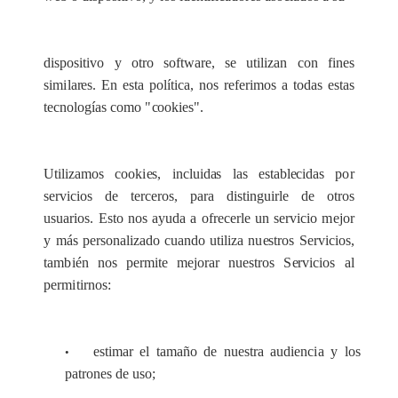
disposi
t
ivo y o
t
ro so
f
tw
a
r
e
, se ut
i
l
i
za
n
c
on fin
e
s
s
i
m
i
la
re
s. En
e
sta polít
i
ca
, nos r
e
ferimos a tod
a
s
e
stas
te
c
nolog
í
a
s
c
omo
"
c
ookies".
Uti
l
iz
a
mos cooki
e
s, incluid
a
s las
e
stabl
ec
idas p
o
r
s
e
rvi
c
ios de t
e
r
ce
ros,
p
a
r
a dis
t
ingu
i
rle de otros
usu
a
rios. Esto nos ayuda a of
r
e
ce
r
l
e un s
e
rvi
c
io
m
e
jor
y más p
e
rso
n
a
l
i
za
do
c
u
a
ndo ut
i
l
i
z
a nu
e
stros
S
e
rvi
c
ios,
t
a
m
b
ién nos p
e
rmite m
e
jor
a
r nu
e
stros
S
e
rvi
c
ios al
p
e
r
m
i
t
i
rnos:
e
st
i
mar
e
l
t
a
maño de n
u
e
stra
a
udien
c
i
a y los
•
p
a
tr
o
n
e
s de uso;