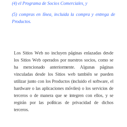
(4)
e
l Programa de S
o
c
i
o
s
C
om
e
r
c
ia
l
e
s, y
(5)
c
ompras
e
n l
í
n
e
a, i
n
c
lu
i
da la co
m
pra y
e
ntre
g
a de
Produ
c
tos.
Los
S
i
t
ios W
e
b no incluy
e
n páginas
e
nl
a
za
d
a
s d
e
s
de
los
S
i
t
ios W
e
b op
e
r
a
d
o
s por nu
e
stros so
c
ios, como se
ha
mencionado anteriormente. Algunas páginas
vinculadas desde los Sitios web también se pueden
utilizar junto con los Productos (incluido el software, el
hardware o las aplicaciones móviles) o los servicios de
terceros o de manera que se integren con ellos, y se
regirán por las políticas de privacidad de dichos
terceros.