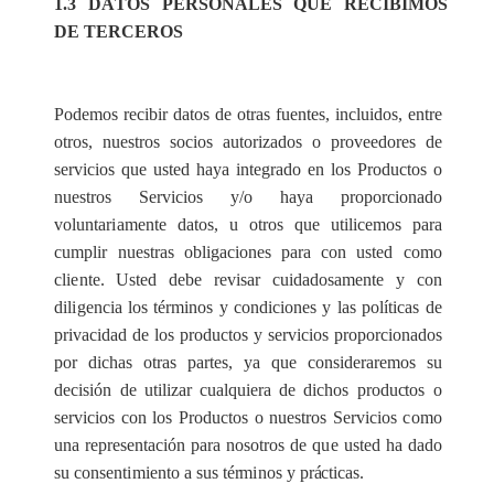
1.3 D
A
TOS PER
S
ON
A
LES QUE RECI
B
I
M
OS
DE
T
ER
C
EROS
P
od
e
mos r
ec
ib
i
r d
a
tos de otr
a
s fu
e
ntes, in
c
lu
i
dos,
e
ntre
otros, nu
e
stros s
o
c
ios autori
za
dos o prov
e
e
do
r
e
s de
s
e
rvi
c
ios que ust
e
d h
a
ya in
t
e
g
r
a
do
e
n los
P
rodu
c
tos o
nu
e
st
r
os
S
e
rvi
c
ios y
/
o h
a
ya prop
o
r
c
ionado
volunta
r
i
a
mente d
a
tos, u otros que ut
i
l
i
ce
mos p
a
ra
c
ump
l
ir nu
e
str
a
s obliga
c
iones p
a
ra
c
on us
t
e
d
c
omo
cli
e
nte.
U
sted d
e
be r
e
visar
c
uidados
a
mente y
c
on
di
l
i
g
e
n
c
ia los t
é
rminos y
c
ondicion
e
s y l
a
s polí
t
ic
a
s de
priv
ac
idad
d
e los p
r
odu
c
tos y s
e
rvi
c
ios pro
p
or
c
ionados
por dic
h
a
s otr
a
s p
a
rt
e
s,
y
a que
c
ons
i
d
e
r
a
r
e
m
o
s su
de
c
is
ión
de ut
i
l
i
za
r
c
u
a
lqu
i
e
r
a de di
c
hos produ
c
tos o
s
e
rvi
c
ios con los
P
rodu
c
t
os o nu
e
stros
S
e
rvi
c
ios
c
omo
una
re
p
r
e
s
e
nta
c
ión p
a
ra nosotros de q
u
e usted ha d
a
do
su
c
on
s
e
nt
i
m
i
e
nto a sus té
r
m
i
nos y pr
ác
t
i
ca
s.