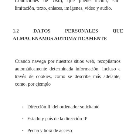
C
ondicion
e
s de Uso
)
,
q
ue pu
e
de incluir, sin
l
i
m
i
ta
c
ión,
t
e
xto, enl
ace
s
, i
m
á
g
e
n
e
s, vid
e
o y
a
udi
o
.
1.2 D
A
TOS PER
S
ON
A
LES QUE
ALM
A
C
E
N
AMOS A
U
TOM
A
TIC
AM
ENTE
Cu
a
ndo n
a
v
e
ga p
o
r nu
e
s
t
ros sitios w
e
b, r
e
c
opi
l
a
m
os
a
uto
m
á
t
i
ca
mente d
e
t
e
r
m
i
n
a
da info
r
ma
c
ión, incluso a
tr
a
v
é
s de
c
ook
i
e
s,
c
omo se d
e
s
c
ribe más
a
d
e
lant
e
,
c
omo, por
e
je
m
plo
Dir
e
cc
ión
I
P
d
e
l ord
e
n
a
d
or solicitante
•
Estado y p
a
ís de la dir
e
c
c
ión
I
P
•
Pec
h
a y ho
r
a de
a
cce
so
•