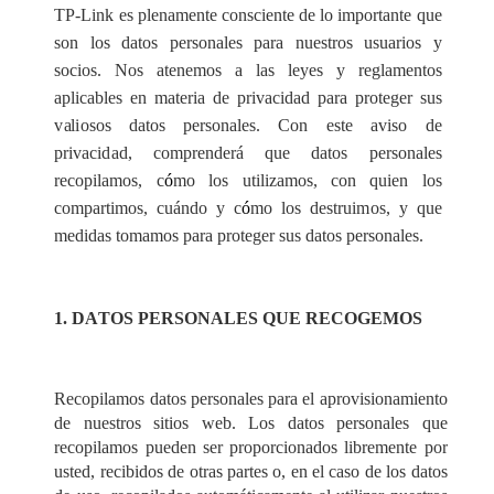
T
P
-
Link
e
s pl
e
n
a
mente
c
ons
c
iente de lo
i
mport
a
n
t
e que
son los d
a
tos pe
r
s
o
n
a
les p
a
r
a nu
e
stros usu
a
rios y
so
c
ios. Nos a
t
e
n
e
mos a l
a
s le
y
e
s y r
e
g
l
a
mentos
a
pl
i
ca
bles
e
n mat
e
ria de
p
riv
ac
idad p
a
ra pro
t
e
g
e
r sus
v
a
l
i
osos datos p
e
rson
a
les. Con
e
ste
a
viso de
priv
a
c
i
d
a
d,
c
ompr
e
nd
e
r
á que d
a
tos p
e
rson
a
les
r
ec
opi
l
a
mos,
c
ó
mo
l
os uti
l
iz
a
mos,
c
on quien los
c
ompa
r
t
i
mos,
c
u
á
ndo y
c
ó
mo
l
os d
e
strui
m
os, y que
medid
a
s to
m
a
mos p
a
ra pro
t
e
g
e
r sus d
a
tos pe
r
son
a
les.
1. D
A
TOS PER
S
ONA
L
ES QUE RECO
G
E
M
OS
Recopilamos datos personales para el aprovisionamiento
de nuestros sitios web. Los datos personales que
recopilamos pueden ser proporcionados libremente por
usted, recibidos de otras partes o, en el caso de los datos