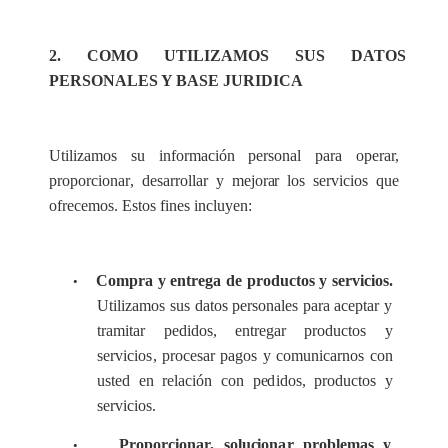
2. CO
M
O UTI
L
I
Z
A
M
OS
S
US DAT
O
S
PER
S
ONAL
E
S Y BASE JU
R
IDICA
Uti
l
iz
a
mos
s
u info
r
ma
c
ión p
e
rson
a
l pa
r
a op
e
r
a
r,
p
ropo
rc
iona
r
,
d
e
s
a
r
roll
a
r y mejo
ra
r los s
e
rvi
c
ios que
of
r
e
ce
mos. Estos fi
n
e
s incluy
e
n:
Compra y
e
ntr
e
ga
d
e pr
o
du
c
tos y s
e
rvi
c
ios.
•
Uti
l
iz
a
mos
s
us d
a
tos pe
r
son
a
l
e
s p
a
ra
a
ce
pt
a
r y
tr
a
m
i
tar p
e
didos,
e
nt
r
e
g
a
r p
r
odu
c
tos y
s
e
rvi
c
io
s
, pro
c
e
s
a
r p
a
gos y
c
omu
n
ic
a
rnos
c
on
usted
e
n r
e
l
a
c
ión con p
e
d
idos, prod
uc
tos y
s
e
rvi
c
i
os.
P
ropo
rc
iona
r
, solu
c
ion
a
r probl
e
mas y
•