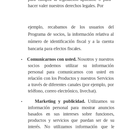
h
a
ce
r v
a
ler nu
e
stros
d
e
re
c
hos l
e
g
a
les. Por
e
jemplo, r
e
c
a
b
a
mos de l
o
s usua
r
ios del
P
rog
ra
ma
de socios, la
in
f
orm
a
c
ión r
e
la
t
iva
a
l
nú
m
e
ro de identifi
cac
ión fi
s
ca
l y a la
c
u
e
n
t
a
b
a
n
c
a
ria
par
a
e
fe
c
tos fis
ca
les.
Comun
i
ca
rnos
c
on ust
e
d.
Nosotros y nu
e
stros
•
soc
i
os pod
e
mos ut
i
l
i
za
r su in
f
orm
ac
ión
p
e
rson
a
l pa
r
a
c
omun
ic
a
r
nos
c
on ust
e
d
e
n
r
e
la
c
ión
c
on los
P
rodu
c
tos y nu
e
stros
S
e
rvi
c
ios
a tr
a
v
é
s
d
e dif
e
r
e
ntes
c
a
n
a
les
(
por
e
j
e
mp
l
o, por
te
l
é
fono,
c
o
r
r
e
o
e
l
ec
tróni
c
o
, l
i
v
ec
h
a
t).
M
a
rk
e
t
i
ng y publ
i
c
idad.
Uti
l
iz
a
mos
s
u
•
info
r
ma
c
ión p
e
rson
a
l pa
r
a mos
t
r
a
r
a
nun
c
ios
b
a
s
a
dos
e
n sus
i
nte
r
e
s
e
s sobre fun
c
io
n
e
s,
produ
c
t
os y se
r
vicios que pu
e
d
a
n s
e
r de su
in
t
e
r
é
s. No util
i
za
mos
i
n
f
orm
ac
ión que le