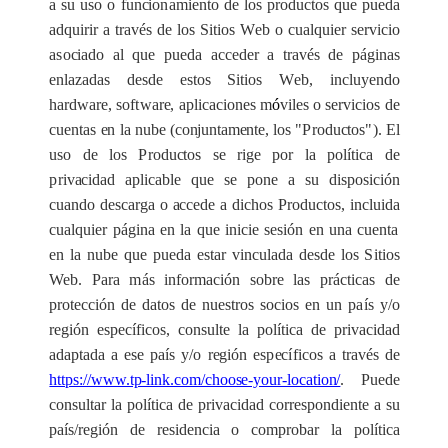
a su uso o fun
c
io
n
a
m
i
e
nto de los produ
c
tos que pu
e
da
a
dquirir a tr
a
v
é
s de los
S
i
t
ios W
e
b o
c
u
a
lqu
i
e
r
s
e
rvi
c
io
a
s
o
c
iado
a
l que p
u
e
da
a
cc
e
d
e
r a t
r
a
v
é
s de páginas
e
nla
z
a
d
a
s
d
e
sde estos
S
i
t
ios W
e
b,
i
n
c
luyendo
h
a
rd
w
a
r
e
, soft
w
a
r
e
,
a
pl
i
cac
iones m
ó
viles o s
e
rvi
c
ios de
c
u
e
ntas
e
n la nube (
conjuntamente
, l
o
s "
P
rodu
c
tos
"
). El
uso de los
P
rodu
c
tos
s
e rige por la pol
í
t
i
c
a de
p
riv
ac
idad
a
pl
ic
a
ble que
s
e pone a su dispos
i
c
ión
cu
a
ndo d
e
s
ca
r
g
a o
ac
c
e
de a d
i
c
hos
P
rodu
c
t
o
s, incluida
c
u
a
lqu
i
e
r
p
á
gina
e
n la que in
i
c
ie s
e
sión
e
n una
c
u
e
nta
e
n la nube que pu
e
d
a
e
star vi
n
c
ulada d
e
s
d
e los
S
i
t
ios
We
b.
P
a
ra
m
á
s info
r
m
a
c
ión sobre las prácticas de
prot
e
c
c
ión de d
a
tos de nu
e
stros socios
e
n un p
a
ís y
/
o
r
e
gión esp
ec
ífi
c
os,
c
ons
u
l
t
e la polí
t
ica de priv
ac
idad
a
d
a
pta
d
a a
e
se p
a
ís y
/
o r
e
gión es
p
ec
í
fi
c
os a tr
a
v
é
s de
https://www.tp-link.com/choose-your-location/
. Puede
c
onsultar
l
a pol
í
t
i
c
a de priv
a
c
idad
c
or
re
spondi
e
nte a su
p
a
ís
/
r
e
gión de
re
si
d
e
n
c
ia o
c
omprob
a
r la pol
í
t
i
c
a