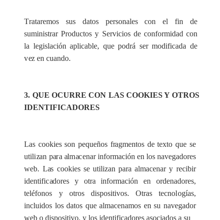
T
ra
ta
r
e
mos sus d
a
tos p
e
rson
a
les
c
on
e
l fin de
s
u
m
i
nis
t
r
a
r
P
rodu
c
tos y
S
e
rvi
c
ios de
c
onfo
r
m
i
d
a
d
c
on
la l
e
gis
l
ac
ión apli
c
a
b
le, que pod
r
á
s
e
r modifi
c
a
da de
v
e
z
e
n
c
u
a
ndo.
3. QUE OCU
R
RE CON LAS COO
K
I
E
S Y O
T
ROS
IDENTIFIC
A
DORES
L
a
s
c
ookies son p
e
q
u
e
ño
s
f
ra
gmentos de texto q
u
e se
ut
i
l
i
za
n p
a
r
a
a
l
m
a
ce
n
a
r in
f
orm
a
c
ión en los n
a
v
e
g
a
do
r
e
s
w
e
b. L
a
s
c
o
okies se ut
i
l
i
za
n p
a
ra
a
l
m
ace
n
a
r y
r
ec
ib
i
r
id
e
nt
i
fi
c
a
dor
e
s y otra info
r
ma
c
ión en o
r
d
e
n
a
d
o
r
e
s,
tel
é
fonos y ot
r
os di
s
posit
i
vos. Otr
a
s te
c
no
l
ogías,
in
c
lu
i
dos los d
a
tos que
a
l
m
a
c
e
n
a
mos en su
n
a
v
e
g
a
dor
w
e
b o disposit
i
vo, y los identifi
ca
dor
e
s
a
so
c
iados a su