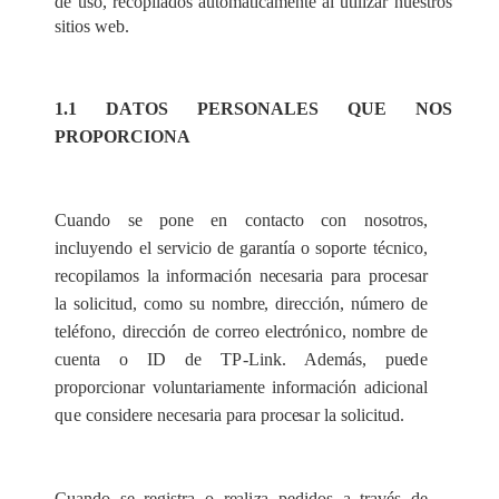
de uso, recopilados automáticamente al utilizar nuestros
sitios web.
1.1 D
A
TOS PER
S
ON
A
LES QUE N
O
S
PROPORCIONA
Cu
a
ndo se pone
e
n
c
ont
a
c
to con nosotros,
in
c
luy
e
ndo
e
l se
r
vicio de
g
a
r
a
nt
í
a o soporte té
c
n
i
c
o,
r
e
c
opi
l
a
mos
l
a info
r
m
ac
ión
n
ece
s
a
ria p
a
ra pr
o
ce
s
a
r
la solicitud, como su nombr
e
, dir
e
c
c
ión, núme
r
o de
tel
é
fono, dir
e
cc
ión de
c
o
r
re
o
e
le
c
trón
i
c
o, nombre de
c
u
e
nta o
I
D de T
P
-
Link. Ad
e
más, pu
e
d
e
pro
p
o
r
c
ionar volun
t
a
ri
a
men
t
e in
f
orm
ac
ión adi
c
ional
q
u
e
c
onsid
e
re n
e
ce
s
a
ria p
a
ra pr
o
ce
s
a
r la solicitud.
Cu
a
ndo se r
e
gis
t
ra o r
e
a
l
i
z
a p
e
didos a t
r
a
v
é
s de