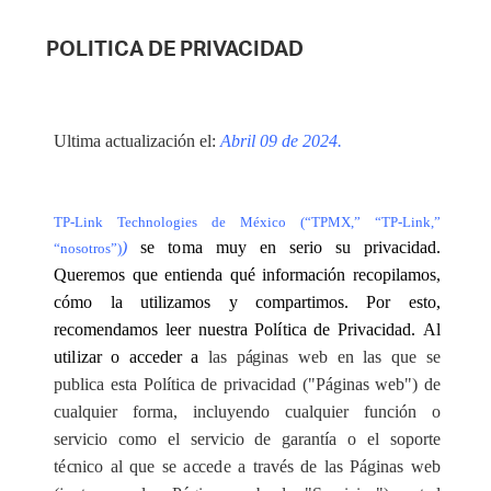
POLITICA DE PRIVACIDAD
Ult
i
ma
ac
tualiz
ac
ión
e
l:
Abril 09 de 2024.
TP-Link Technologies de M
é
xico (
“
TPMX,
”
“
TP-Link,
”
)
se to
m
a muy en s
e
rio su p
r
iva
c
idad.
“
nosotros
”
)
Qu
e
r
e
mos que
e
nt
i
e
nda q
ué
info
r
ma
c
ión
r
ec
opi
l
a
mos,
c
ómo
l
a ut
i
l
i
za
mos y
c
ompa
r
t
i
mos.
P
or
e
sto,
recomendamos l
ee
r n
u
e
stra
P
ol
í
t
i
c
a de
P
riv
ac
idad.
A
l
u
t
i
l
iz
a
r o
a
c
c
e
d
e
r a
las p
á
ginas
we
b
e
n las q
u
e se
publ
i
c
a
e
s
t
a
P
ol
í
t
i
c
a de priv
ac
idad ("Páginas w
e
b") de
c
u
a
lqu
i
e
r fo
r
ma, in
c
luyendo
c
u
a
l
q
uier fun
c
ión o
s
e
rvi
c
io c
o
mo el s
e
rvi
c
io de g
a
r
a
nt
í
a o
e
l soporte
t
é
c
nico
a
l que se
a
cce
d
e a t
r
a
v
é
s de las Págin
a
s w
e
b