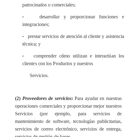
p
a
tro
c
inados o
c
o
m
e
r
c
ia
l
e
s;
d
e
s
a
r
r
ol
la
r y p
r
opo
r
c
ion
a
r
f
un
c
iones e
•
in
t
e
g
ra
c
iones;
pr
e
star s
e
rvi
c
ios de
a
t
e
n
c
ión al
c
l
i
e
nte y
a
si
s
ten
c
ia
•
té
c
nic
a
; y
c
ompr
e
nd
e
r
c
ó
mo u
t
i
l
iz
a
n e in
t
e
r
a
c
t
ú
a
n los
•
c
l
i
e
nt
e
s
c
on los
P
rodu
c
tos y nu
e
stros
S
e
rvi
c
ios.
(2)
Pro
v
e
e
dor
e
s de
s
e
r
v
i
c
io
s
:
P
a
ra
a
yud
a
r
e
n nu
e
s
tr
a
s
op
e
ra
c
iones
c
o
m
e
r
c
i
a
les y p
r
opor
c
io
n
a
r mejor nu
e
stros
S
e
rvi
c
ios (por
e
jemplo, pa
r
a s
e
rv
i
c
ios de
m
a
ntenim
i
e
nto de so
f
tw
a
r
e
, t
e
c
nolog
í
a
s publ
i
c
i
t
a
ri
a
s,
se
r
vicios de
c
or
re
o
e
le
c
trón
i
c
o, s
e
rv
i
c
ios de
e
ntr
e
g
a
,
s
e
rv
i
c
ios de g
e
st
ión
de
b
a
s
e
s