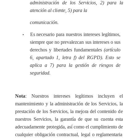
administración de los S
e
r
v
icios, 2) para la
aten
c
ión al
c
l
i
e
nte, 5) p
a
ra la
c
omuni
c
a
c
ión.
Es necesario para nuestros intereses legítimos,
•
siempre que no prevalezcan sus intereses o sus
derechos y libertades fundamentales
(artículo
6, apartado 1, letra f) del RGPD). Esto se
aplica a 7) para la g
e
s
t
i
ón de riesgos de
s
e
guridad.
No
t
a
: Nu
e
stros inte
r
e
s
e
s legít
i
mos
i
n
c
luyen
e
l
m
a
ntenim
i
e
nto y
l
a
a
dm
i
nis
t
r
a
c
ión de los
S
e
rvi
c
ios,
l
a
pr
e
st
a
c
ión de los
S
e
rvi
c
ios, la mejo
r
a d
e
l cont
e
nido
d
e
nu
e
stros
S
e
rvi
c
ios,
l
a g
a
r
a
nt
í
a de q
u
e su
c
u
e
nta
e
sta
a
d
e
c
u
a
d
a
m
e
nte p
r
o
t
e
gida,
a
sí como
e
l cu
m
p
l
i
m
iento de
c
u
a
lqu
i
e
r obl
i
g
ac
ión cont
rac
t
u
a
l,
le
g
a
l o r
e
glam
e
nt
a
ria