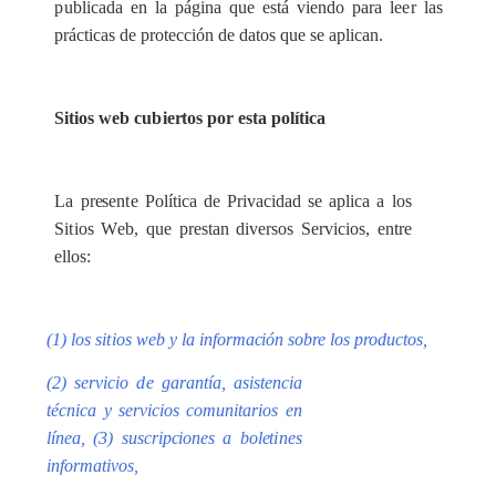
p
ubl
i
ca
da
e
n la
p
á
gina que
e
stá vi
e
ndo p
a
r
a le
e
r las
prácticas de prot
e
cc
ión de d
a
tos que se
a
pl
i
ca
n.
S
itios w
e
b
c
ub
ie
r
tos por
e
sta po
l
íti
c
a
La pr
e
s
e
n
t
e
P
ol
í
t
i
c
a de
P
riv
ac
idad se
a
pl
i
c
a a los
S
i
t
ios W
e
b, que pr
e
stan dive
r
sos
S
e
rvi
c
ios,
e
ntre
e
l
l
os:
(1) los
s
i
t
ios
w
e
b y la
i
n
f
orma
c
ión sobre los produ
c
tos,
(2) s
e
r
v
icio
d
e garantía, asis
t
e
n
c
ia
t
éc
nica y s
e
r
v
i
c
ios co
m
uni
t
arios
e
n
l
í
n
e
a, (3) suscrip
c
iones a bol
e
t
i
n
e
s
in
f
ormati
v
os,