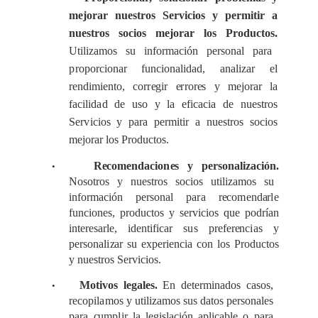
m
e
jor
a
r nuestros
S
e
rvi
c
ios y p
e
rmit
i
r a
nu
e
stros so
c
ios
m
e
jor
a
r los
P
rod
u
c
tos.
Uti
l
iz
a
mos
s
u info
r
ma
c
ión pe
r
son
a
l
p
a
ra
p
r
o
por
c
ionar fun
c
ionalidad,
a
n
a
l
i
za
r
e
l
r
e
ndi
m
iento,
c
or
r
e
gir
e
rr
or
e
s y m
e
jor
a
r la
fa
c
i
l
id
a
d de uso y la
e
fi
c
a
c
ia de n
u
e
stros
S
e
r
v
icios y p
a
ra p
e
rmit
i
r a n
u
e
stros socios
m
e
jor
a
r los
P
rodu
c
tos.
R
ec
omend
ac
io
n
e
s y p
e
r
s
on
a
l
i
zac
ión.
•
Nosotros y
n
u
e
stros socios uti
l
iz
a
mos
s
u
info
r
ma
c
ión pe
r
so
n
a
l pa
r
a r
e
c
o
m
e
nd
a
r
l
e
fun
c
ion
e
s, produ
c
tos y s
e
rvi
c
ios
q
ue pod
r
ían
in
t
e
r
e
s
a
rl
e
, i
d
e
nt
i
fi
ca
r s
u
s pr
e
fer
e
n
c
i
a
s y
p
e
rso
n
a
l
i
za
r su
e
x
p
e
ri
e
n
c
ia
c
on l
o
s
P
rodu
c
tos
y nu
e
stros
S
e
rvi
c
ios.
Mot
i
vos l
e
g
a
les.
En d
e
te
r
m
i
n
a
dos
ca
sos,
•
r
e
c
opi
la
mos y ut
i
l
i
za
mos
s
us d
a
t
os p
e
rson
a
les
p
a
ra
c
ump
l
ir la l
e
gis
l
ac
ión
a
pl
i
ca
ble o p
a
ra