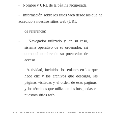
Nomb
r
e y URL de la
p
á
g
ina
rec
u
p
e
r
a
d
a
•
I
n
fo
r
ma
c
ión so
b
re los
s
i
t
ios w
e
b d
e
sde los que
h
a
•
ac
c
e
dido a nu
e
stros s
i
t
i
os w
e
b (
U
RL
de r
e
f
e
r
e
n
c
ia)
N
a
v
e
g
a
d
o
r utiliz
a
do y,
e
n su
ca
so,
•
s
i
stema op
e
r
a
t
i
vo de su ord
e
n
a
d
o
r,
a
sí
c
omo el nombre de su pro
v
ee
dor de
a
c
ce
so.
A
c
t
i
vidad, in
c
lu
i
dos los
e
nla
ce
s
e
n los que
•
h
a
c
e
c
l
i
c y los
a
r
c
hivos que
d
e
s
c
a
rg
a
, las
páginas vis
i
tad
a
s y
e
l or
d
e
n de
e
s
a
s
páginas
,
y los té
r
m
i
nos que ut
i
l
i
z
a
e
n l
a
s búsqued
a
s
e
n
nu
e
stros s
i
t
i
os w
e
b