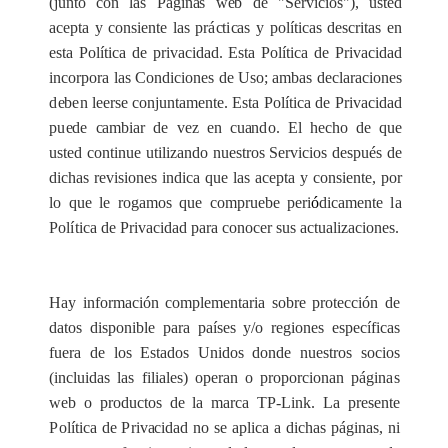
(junto
c
on las Págin
a
s w
e
b de "
S
e
rvi
c
ios
"
), ust
e
d
ace
pta y
c
onsi
e
nte l
a
s p
r
á
c
t
i
ca
s y polí
t
ic
a
s d
e
s
c
rit
a
s
e
n
e
sta Po
l
í
t
ica de priv
a
c
idad.
E
sta Po
l
í
t
ica de
P
riv
ac
idad
in
c
o
rpo
r
a
l
a
s
C
ondicion
e
s de Uso;
a
mbas d
ec
la
r
ac
iones
d
e
b
e
n le
e
rse
c
onjun
t
a
ment
e
. Esta Po
l
í
t
ica de
P
riv
ac
idad
p
u
e
de
ca
mb
i
a
r de
v
e
z
e
n
c
u
a
n
d
o. El h
ec
ho de que
usted
c
ont
i
nue ut
i
l
i
za
ndo nu
e
stros
S
e
rvi
c
ios desp
u
é
s de
dich
a
s
r
e
vis
i
on
e
s ind
i
c
a que las
a
ce
pta y
c
onsi
e
nte, por
lo que le
r
og
a
mos que
c
ompru
e
b
e p
e
ri
ó
di
ca
mente
l
a
P
ol
í
t
i
c
a de
P
riv
a
c
idad
p
a
r
a
c
ono
ce
r sus
ac
tuali
z
ac
io
n
e
s.
H
a
y info
r
m
a
c
ión compl
e
ment
a
ria sobre
p
rot
e
c
c
ión de
d
a
tos d
i
sponible p
a
r
a p
a
íses y/o r
e
giones
e
sp
ec
ífi
c
as
fuera de los
E
stados Unidos donde nu
e
stros socios
(in
c
lu
i
d
a
s las
f
i
l
ial
e
s) op
e
r
a
n o prop
o
r
c
ionan
páginas
w
e
b o p
r
odu
c
tos de la ma
rc
a T
P
-
Link. La pr
e
s
e
nte
P
ol
í
t
i
c
a de
P
riv
ac
idad no se
a
pl
i
c
a a d
i
c
h
a
s páginas, ni