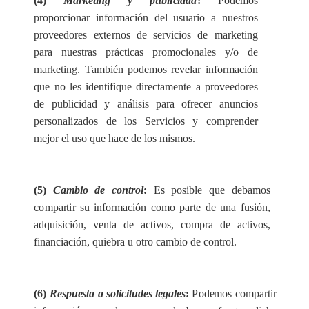
(4)
M
ar
k
e
t
i
ng y publ
i
c
ida
d
:
P
od
e
mos
propo
rc
ionar info
r
m
a
c
ión del usu
a
r
i
o a nu
e
stros
prov
e
e
do
r
e
s
e
xt
e
rnos de s
e
rvi
c
ios de m
a
r
k
e
t
i
ng
p
a
ra nu
e
st
r
a
s prácticas pr
o
mocion
a
les y/o de
ma
r
k
e
t
i
ng. T
a
mb
i
é
n po
d
e
mos r
e
v
e
l
a
r in
f
orm
a
c
ión
que no les identifique d
i
r
e
c
tam
e
n
t
e a prov
e
e
do
r
e
s
de publ
i
c
i
d
a
d y
a
n
á
l
i
sis p
a
ra o
f
r
e
c
e
r
a
nun
c
ios
pe
r
so
n
a
l
i
za
dos de los
S
e
rvi
c
ios y
c
ompr
e
nd
e
r
m
e
jor
e
l uso que h
a
c
e de los
m
is
m
os.
(5)
Cambio
de
c
ontro
l
:
Es posib
l
e que d
e
b
a
mos
c
o
mpa
r
t
i
r su in
f
orm
ac
ión
c
omo pa
r
te de una fusión,
a
dquisición, v
e
nta de
a
c
t
i
vos,
c
ompra de
a
c
t
i
vos,
fin
a
n
c
ia
c
ión, qu
ie
bra u otro
c
a
mb
i
o de
c
ontrol.
(6)
R
e
spu
e
sta a sol
i
c
i
t
u
d
e
s legal
e
s
:
P
od
e
mos comp
a
rtir